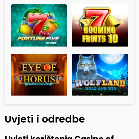
Uvjeti i odredbe