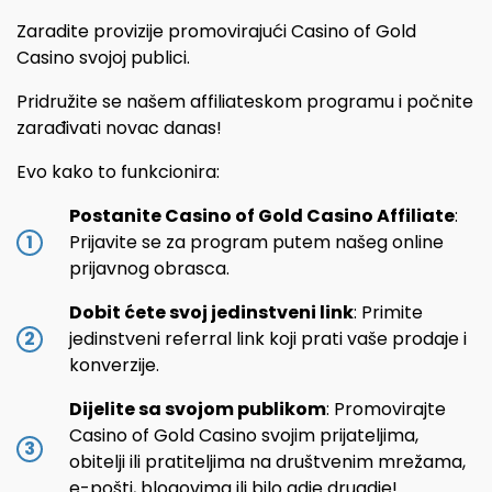
Zaradite provizije promovirajući Casino of Gold
Casino svojoj publici.
Pridružite se našem affiliateskom programu i počnite
zarađivati novac danas!
Evo kako to funkcionira:
Postanite Casino of Gold Casino Affiliate
:
Prijavite se za program putem našeg online
prijavnog obrasca.
Dobit ćete svoj jedinstveni link
: Primite
jedinstveni referral link koji prati vaše prodaje i
konverzije.
Dijelite sa svojom publikom
: Promovirajte
Casino of Gold Casino svojim prijateljima,
obitelji ili pratiteljima na društvenim mrežama,
e-pošti, blogovima ili bilo gdje drugdje!