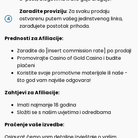
Zaradite proviziju
: Za svaku prodaju
ostvarenu putem vašeg jedinstvenog linka,
zarađujete postotak prihoda.
Prednosti za Afiliacije:
Zaradite do [insert commission rate] po prodaji
Promovirajte Casino of Gold Casino i budite
plaćeni
Koristite svoje promotivne materijale ili naše -
što god vam najviše odgovara!
Zahtjevi za Afiliacije:
Imati najmanje 18 godina
Složiti se s našim uvjetima i odredbama
Praćenje vaše izvedbe:
Osigurat ćemo vam detaljne izvještaje o vašim