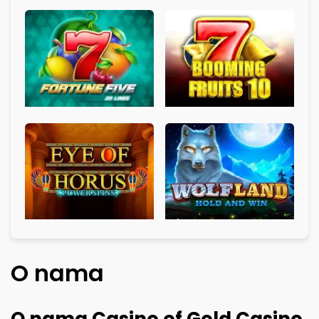
O nama