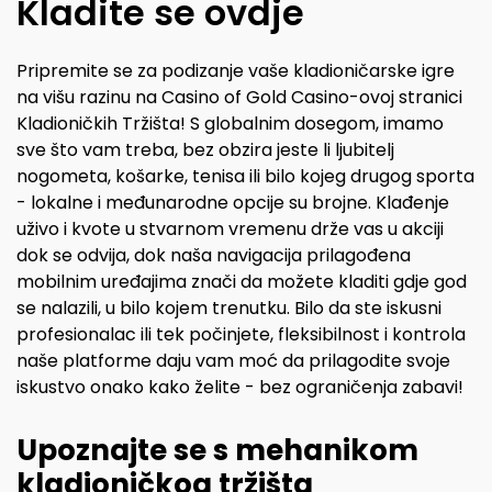
Kladite se ovdje
Pripremite se za podizanje vaše kladioničarske igre
na višu razinu na Casino of Gold Casino-ovoj stranici
Kladioničkih Tržišta! S globalnim dosegom, imamo
sve što vam treba, bez obzira jeste li ljubitelj
nogometa, košarke, tenisa ili bilo kojeg drugog sporta
- lokalne i međunarodne opcije su brojne. Klađenje
uživo i kvote u stvarnom vremenu drže vas u akciji
dok se odvija, dok naša navigacija prilagođena
mobilnim uređajima znači da možete kladiti gdje god
se nalazili, u bilo kojem trenutku. Bilo da ste iskusni
profesionalac ili tek počinjete, fleksibilnost i kontrola
naše platforme daju vam moć da prilagodite svoje
iskustvo onako kako želite - bez ograničenja zabavi!
Upoznajte se s mehanikom
kladioničkog tržišta