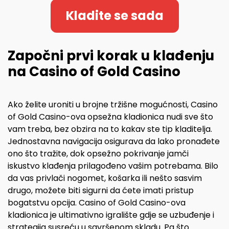
Kladite se sada
Započni prvi korak u klađenju
na Casino of Gold Casino
Ako želite uroniti u brojne tržišne mogućnosti, Casino
of Gold Casino-ova opsežna kladionica nudi sve što
vam treba, bez obzira na to kakav ste tip kladitelja.
Jednostavna navigacija osigurava da lako pronađete
ono što tražite, dok opsežno pokrivanje jamči
iskustvo klađenja prilagođeno vašim potrebama. Bilo
da vas privlači nogomet, košarka ili nešto sasvim
drugo, možete biti sigurni da ćete imati pristup
bogatstvu opcija. Casino of Gold Casino-ova
kladionica je ultimativno igralište gdje se uzbuđenje i
strategija susreću u savršenom skladu. Pa što