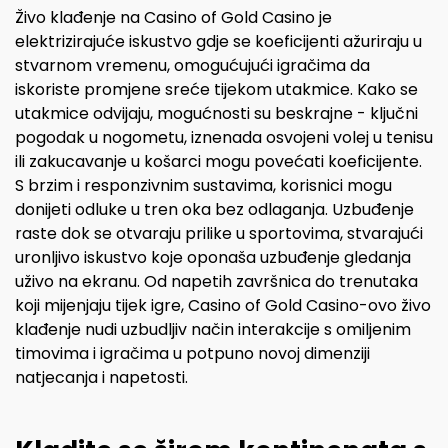
Živo klađenje na Casino of Gold Casino je
elektrizirajuće iskustvo gdje se koeficijenti ažuriraju u
stvarnom vremenu, omogućujući igračima da
iskoriste promjene sreće tijekom utakmice. Kako se
utakmice odvijaju, mogućnosti su beskrajne - ključni
pogodak u nogometu, iznenada osvojeni volej u tenisu
ili zakucavanje u košarci mogu povećati koeficijente.
S brzim i responzivnim sustavima, korisnici mogu
donijeti odluke u tren oka bez odlaganja. Uzbuđenje
raste dok se otvaraju prilike u sportovima, stvarajući
uronljivo iskustvo koje oponaša uzbuđenje gledanja
uživo na ekranu. Od napetih završnica do trenutaka
koji mijenjaju tijek igre, Casino of Gold Casino-ovo živo
klađenje nudi uzbudljiv način interakcije s omiljenim
timovima i igračima u potpuno novoj dimenziji
natjecanja i napetosti.