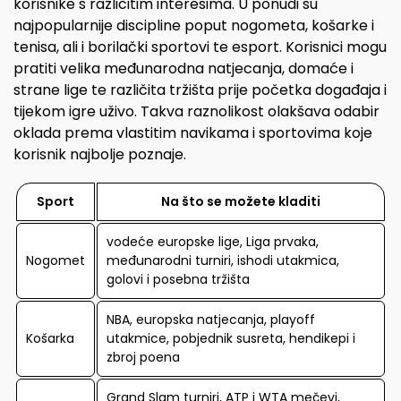
korisnike s različitim interesima. U ponudi su
najpopularnije discipline poput nogometa, košarke i
tenisa, ali i borilački sportovi te esport. Korisnici mogu
pratiti velika međunarodna natjecanja, domaće i
strane lige te različita tržišta prije početka događaja i
tijekom igre uživo. Takva raznolikost olakšava odabir
oklada prema vlastitim navikama i sportovima koje
korisnik najbolje poznaje.
Sport
Na što se možete kladiti
vodeće europske lige, Liga prvaka,
Nogomet
međunarodni turniri, ishodi utakmica,
golovi i posebna tržišta
NBA, europska natjecanja, playoff
Košarka
utakmice, pobjednik susreta, hendikepi i
zbroj poena
Grand Slam turniri, ATP i WTA mečevi,