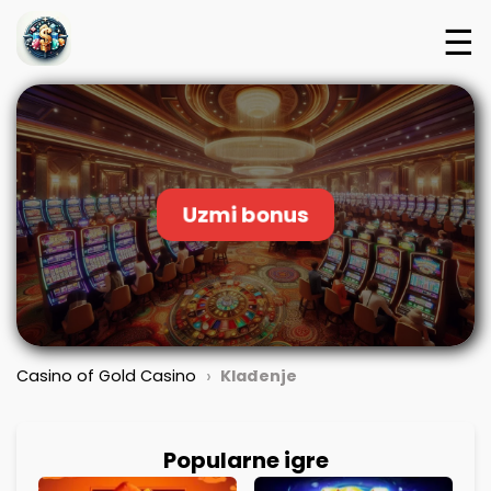
☰
Uzmi bonus
›
Casino of Gold Casino
Klađenje
Popularne igre