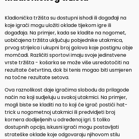
Kladionička tržišta su dostupni ishodi ili događaji na
koje igrači mogu uložiti oklade tijekom igre ili
događaja. Na primjer, kada se kladite na nogomet,
uobičajena tržišta uključuju pobjednike utakmica,
prvog strijelca i ukupni broj golova koje postignu obje
momčadi. Različiti sportovi imaju svoje jedinstvene
vrste tržišta - košarka se može više usredotočiti na
rezultate četvrtina, dok bi tenis mogao biti usmjeren
na točne rezultate setova.
Ova raznolikost daje igračima slobodu da prilagode
način na koji sudjeluju u svakoj utakmici. Na primjer,
mogli biste se kladiti na to koji će igrač postići hat-
trick u nogometnoj utakmici ili predvidjeti broj
kornera dodijeljenih u određenoj igri. S toliko
dostupnih opcija, iskusni igrači mogu postavljati
strateške oklade koje odgovaraju njihovom stilu