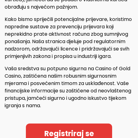
obrađuju s najvećom pažnjom.
Kako bismo spriječili potencijalne prijevare, koristimo
napredne sustave za prevenciju prijevara koji
neprekidno prate aktivnost računa zbog sumnjivog
ponašanja. Naša stranica djeluje pod regulatornim
nadzorom, održavajući licence i pridržavajući se svih
primjenjivih zakona i propisa u industriji igara.
Vaša sredstva su potpuno sigurna na Casino of Gold
Casino, zaštićena našim robusnim sigurnosnim
mjerama i posvećenim timom za usklađenost. Vaše
financijske informacije su zaštićene od neovlaštenog
pristupa, jamčeći sigurno i ugodno iskustvo tijekom
igranja s nama.
Registriraj se