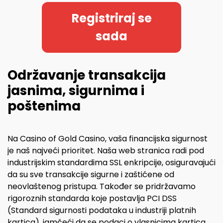
Registriraj se
sada
Održavanje transakcija
jasnima, sigurnima i
poštenima
Na Casino of Gold Casino, vaša financijska sigurnost
je naš najveći prioritet. Naša web stranica radi pod
industrijskim standardima SSL enkripcije, osiguravajući
da su sve transakcije sigurne i zaštićene od
neovlaštenog pristupa. Također se pridržavamo
rigoroznih standarda koje postavlja PCI DSS
(Standard sigurnosti podataka u industriji platnih
kartica), jamčeći da se podaci o vlasnicima kartica