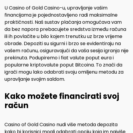
U Casino of Gold Casino-u, upravljanje vašim
financijama je pojednostavljeno radi maksimalne
praktičnosti. Naš sustav plaćanja omogućava vam
da bez napora prebacujete sredstva između računa
ili ih povlačite u bilo kojem trenutku uz brze vrijeme
obrade. Depoziti su sigurni i brzo se evidentiraju na
vašem računu, osiguravajući da vaša sesija igranja nije
prekinuta. Podupiremo i fiat valute poput eura i
popularne kriptovalute poput Bitcoina. To znači da
igrači mogu lako odabrati svoju omiljenu metodu za
upravljanje svojim saldom.
Kako možete financirati svoj
račun
Casino of Gold Casino nudi više metoda depozita
kako bi korisnici mogli odabrati opciju koja im najviše