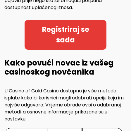
pojaviti prije nego što se omogući potpuna
dostupnost uplaćenog iznosa.
Registriraj se
sada
Kako povući novac iz vašeg
casinoskog novčanika
U Casino of Gold Casino dostupno je više metoda
isplate kako bi korisnici mogli odabrati opciju koja im
najviše odgovara. Vrijeme obrade ovisi o odabranoj
metodi, a osnovne informacije prikazane su u
nastavku.