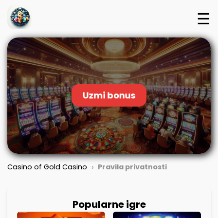
☰
Uzmi bonus
›
Casino of Gold Casino
Pravila privatnosti
Popularne igre