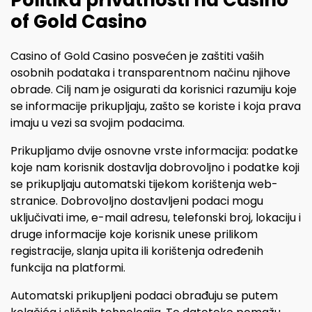
Politika privatnosti na Casino
of Gold Casino
Casino of Gold Casino posvećen je zaštiti vaših
osobnih podataka i transparentnom načinu njihove
obrade. Cilj nam je osigurati da korisnici razumiju koje
se informacije prikupljaju, zašto se koriste i koja prava
imaju u vezi sa svojim podacima.
Prikupljamo dvije osnovne vrste informacija: podatke
koje nam korisnik dostavlja dobrovoljno i podatke koji
se prikupljaju automatski tijekom korištenja web-
stranice. Dobrovoljno dostavljeni podaci mogu
uključivati ime, e-mail adresu, telefonski broj, lokaciju i
druge informacije koje korisnik unese prilikom
registracije, slanja upita ili korištenja određenih
funkcija na platformi.
Automatski prikupljeni podaci obrađuju se putem