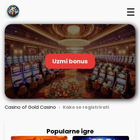
☰
Uzmi bonus
›
Casino of Gold Casino
Kako se registrirati
Popularne igre