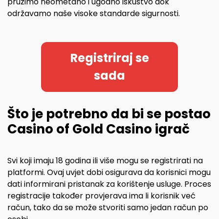
pružimo neometano i ugodno iskustvo dok
održavamo naše visoke standarde sigurnosti.
Registriraj se
sada
Što je potrebno da bi se postao
Casino of Gold Casino igrač
Svi koji imaju 18 godina ili više mogu se registrirati na
platformi. Ovaj uvjet dobi osigurava da korisnici mogu
dati informirani pristanak za korištenje usluge. Proces
registracije također provjerava ima li korisnik već
račun, tako da se može stvoriti samo jedan račun po