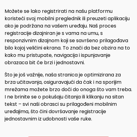
Možete se lako registrirati na našu platformu
koristeći svoj mobilni preglednik ili preuzeti aplikaciju
ako je podržana na vašem uređaju. Naš proces
registracije dizajniran je s vama na umu, s
responzivnim dizajnom koji se savršeno prilagođava
bilo kojoj veličini ekrana. To znači da bez obzira na to
kako mu pristupate, navigacija i ispunjavanje
obrazaca bit će brzi i jednostavni.
Što je još važnije, naša stranica je optimizirana za
brza učitavanja, osiguravajući da čak i na sporijim
mrežama možete brzo doći do onoga što vam treba.
I ne brinite se o pokušaju čitanja ili klikanju na sitan
tekst – svi naši obrasci su prilagođeni mobilnim
uređajima, što čini dovršavanje registracije
jednostavnim iz udobnosti vaše ruke.