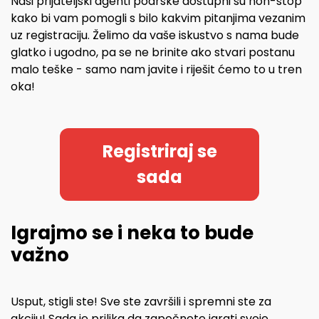
Naši prijateljski agenti podrške dostupni su non-stop
kako bi vam pomogli s bilo kakvim pitanjima vezanim
uz registraciju. Želimo da vaše iskustvo s nama bude
glatko i ugodno, pa se ne brinite ako stvari postanu
malo teške - samo nam javite i riješit ćemo to u tren
oka!
Registriraj se
sada
Igrajmo se i neka to bude
važno
Usput, stigli ste! Sve ste završili i spremni ste za
akciju! Sada je prilika da započnete igrati svoje