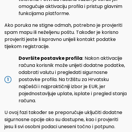
omogućuje aktivaciju profila i pristup glavnim
funkcijama platforme.
Ako poruka ne stigne odmah, potrebno je provjeriti
spam mapu ili neželjenu poštu. Također je korisno
provjeriti jeste li ispravno unijeli kontakt podatke
tijekom registracije.
Dovršite postavke profila
: Nakon aktivacije
računa korisnik može unijeti dodatne podatke,
odabrati valutu i pregledati sigurnosne
postavke profila. Na tržištu za Hrvatsku
najčešći i najpraktičniji izbor je EUR, jer
pojednostavljuje uplate, isplate i pregled stanja
računa.
U ovoj fazi također se preporučuje uključiti dodatne
sigurnosne opcije ako su dostupne, kao i provjeriti
jesu li svi osobni podaci uneseni točno i potpuno.