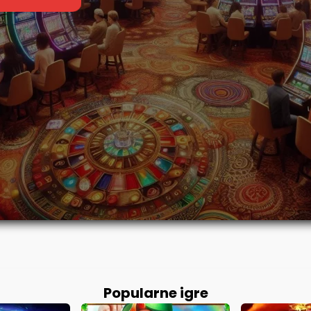
Popularne igre