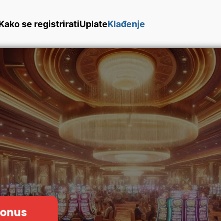
Kako se registrirati
Uplate
Klađenje
bonus