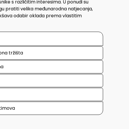
nike s različitim interesima. U ponudi su
mogu pratiti velika međunarodna natjecanja,
olakšava odabir oklada prema vlastitim
bna tržišta
na
 timova