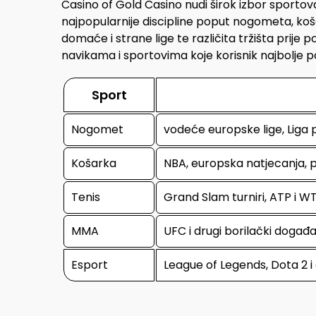
Casino of Gold Casino nudi širok izbor sportova
najpopularnije discipline poput nogometa, košar
domaće i strane lige te različita tržišta prije
navikama i sportovima koje korisnik najbolje p
Sport
Nogomet
vodeće europske lige, Liga p
Košarka
NBA, europska natjecanja, p
Tenis
Grand Slam turniri, ATP i W
MMA
UFC i drugi borilački događa
Esport
League of Legends, Dota 2 i