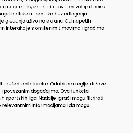
 u nogometu, iznenada osvojeni volej u tenisu
nijeti odluke u tren oka bez odlaganja.
nje gledanja uživo na ekranu. Od napetih
čin interakcije s omiljenim timovima i igračima
li preferiranih turnira. Odabirom regije, države
nje i povezanim događajima. Ova funkcija
portskih liga. Nadalje, igrači mogu filtrirati
stup relevantnim informacijama i da mogu