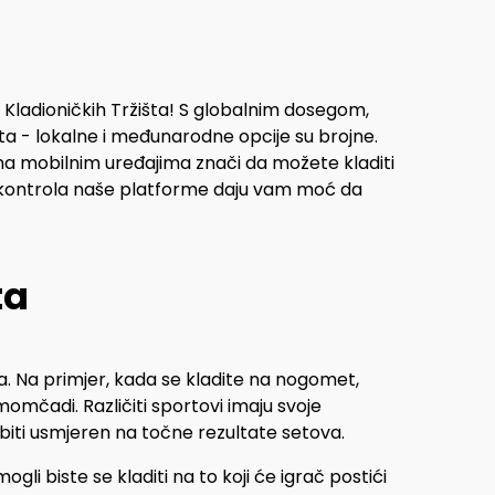
i Kladioničkih Tržišta! S globalnim dosegom,
rta - lokalne i međunarodne opcije su brojne.
ena mobilnim uređajima znači da možete kladiti
ost i kontrola naše platforme daju vam moć da
ta
aja. Na primjer, kada se kladite na nogomet,
momčadi. Različiti sportovi imaju svoje
 biti usmjeren na točne rezultate setova.
gli biste se kladiti na to koji će igrač postići