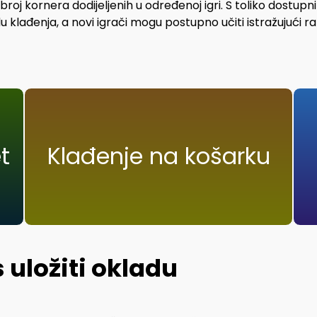
broj kornera dodijeljenih u određenoj igri. S toliko dostupni
klađenja, a novi igrači mogu postupno učiti istražujući raz
t
Klađenje na košarku
uložiti okladu